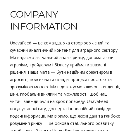
COMPANY
INFORMATION
UnavaFeed — це команда, яка створює якісний та
сучасний аналітичний контент для аграрного сектору.
Ми надаємо актуальний аналіз ринку, допомагаючи
аграріям, трейдерам і бізнесу приймати зважені
рішення. Наша мета — бути надійним орієнтиром в
агросвіті, пояснювати складні процеси простою та
зрозумілою мовою. Ми відстежуємо ключові тенденції,
ціни, глобальні виклики та можливості, щоб наші
читачі завжди були на крок попереду. UnavaFeed
поєднує аналітику, досвід та інноваційний підхід до
подачі інформації. Ми віримо, що якісні дані та глибоке
розуміння ринку — це основа стабільного розвитку
агробізнесу. Разом з UnavaFeed ви отримуєте не