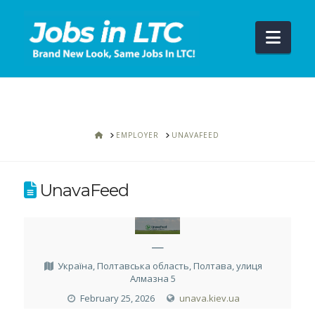
Navi
HOME
EMPLOYER
UNAVAFEED
UnavaFeed
—
Україна, Полтавська область, Полтава, улиця
Алмазна 5
February 25, 2026
unava.kiev.ua