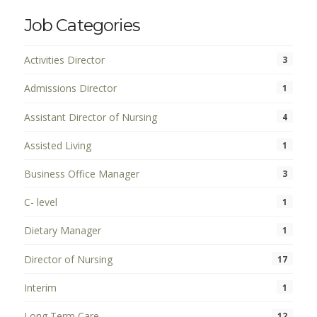
Job Categories
Activities Director
3
Admissions Director
1
Assistant Director of Nursing
4
Assisted Living
1
Business Office Manager
3
C- level
1
Dietary Manager
1
Director of Nursing
17
Interim
1
Long Term Care
12