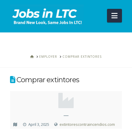
Navi
HOME
EMPLOYER
COMPRAR EXTINTORES
Comprar extintores
—
April 3, 2025
extintorescontraincendios.com